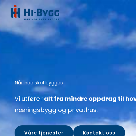
Skip
to
content
Når noe skal bygges
Vi utfører
alt fra mindre oppdrag til ho
næringsbygg og privathus.
Våre tjenester
Kontakt oss