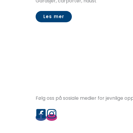
Garasjer, carporter, naust
Les mer
Følg oss på sosiale medier for jevnlige o