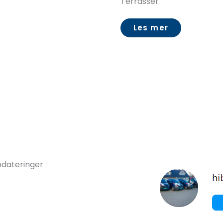
Terrasser
Les mer
ppdateringer