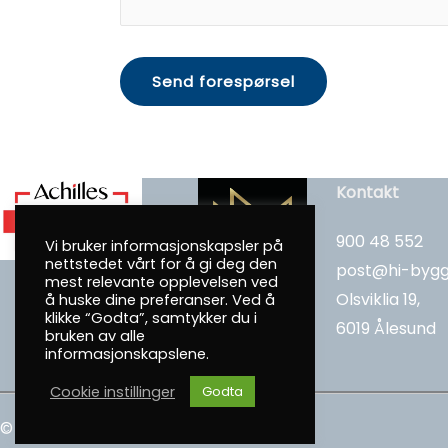
Kontakt
900 48 552
Vi bruker informasjonskapsler på
nettstedet vårt for å gi deg den
post@hi-bygg
mest relevante opplevelsen ved
Olsviklia 19,
å huske dine preferanser. Ved å
klikke “Godta”, samtykker du i
6019 Ålesund
bruken av alle
informasjonskapslene.
Cookie instillinger
Godta
© 2026 HI-Bygg