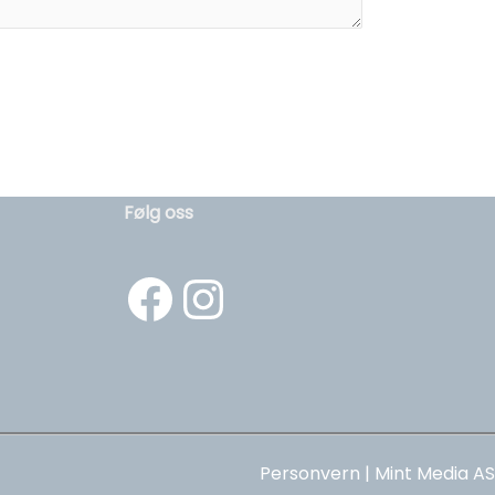
Følg oss
Facebook
https://www.instagram.com/hibygg_as/
Personvern
|
Mint Media AS