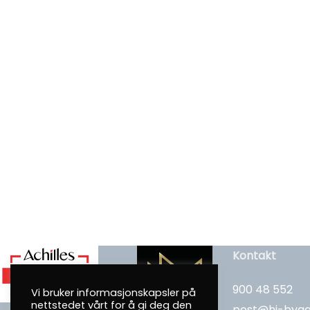
Kontakt
900 48 552
Vi bruker informasjonskapsler på
nettstedet vårt for å gi deg den
post@hi-bygg