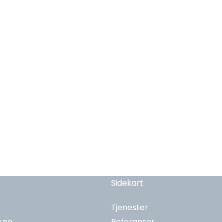
Sidekart
Tjenester
.no
Referanser