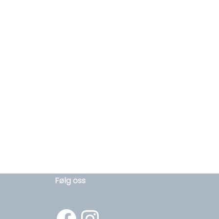
Følg oss
Facebook
https://www.instagram.com/hibygg_as/