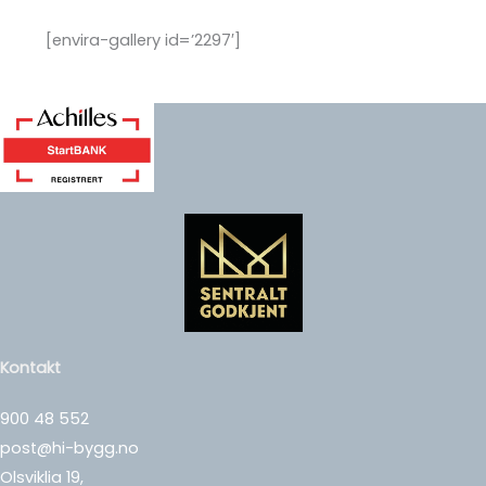
[envira-gallery id=’2297′]
Kontakt
900 48 552
post@hi-bygg.no
Olsviklia 19,