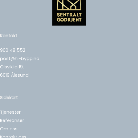
Kontakt
900 48 552
post@hi-bygg.no
Olsviklia 19,
6019 Ålesund
Sidekart
Tjenester
Referanser
Om oss
Kontakt oss